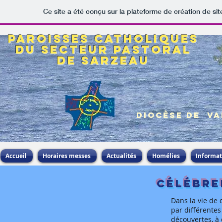
Ce site a été conçu sur la plateforme de création de sit
Paroisses catholiques
du secteur pastoral
de Sarzeau
Diocèse de V
Accueil
Horaires messes
Actualités
Homélies
Informat
Célébre
Dans la vie de 
par différentes
découvertes, à 